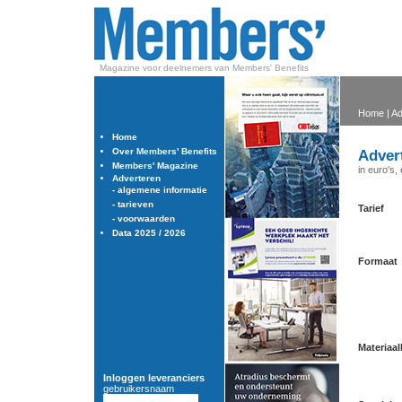
Magazine voor deelnemers van Members' Benefits
Home | Ad
Home
Over Members' Benefits
Adver
Members' Magazine
in euro's,
Adverteren
-
algemene informatie
-
tarieven
Tarief
-
voorwaarden
Data 2025 / 2026
Formaat
Materiaa
Inloggen leveranciers
gebruikersnaam